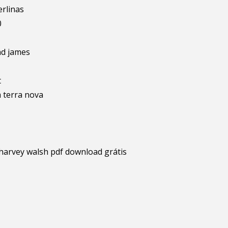
erlinas
0
nd james
t
 terra nova
harvey walsh pdf download grátis