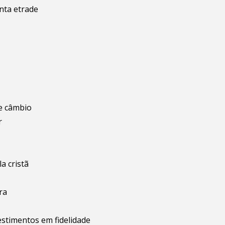
nta etrade
e câmbio
r
a cristã
ra
estimentos em fidelidade