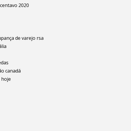
 centavo 2020
upança de varejo rsa
lia
edas
ão canadá
 hoje