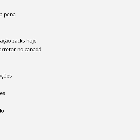
 a pena
cação zacks hoje
orretor no canadá
 ações
ões
do