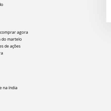
do
a comprar agora
a do martelo
es de ações
ra
e na índia