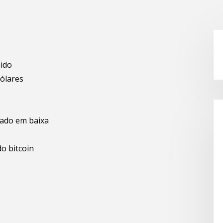
nido
dólares
cado em baixa
do bitcoin