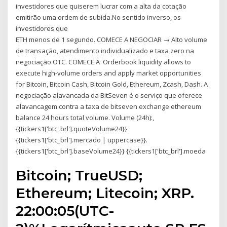
investidores que quiserem lucrar com a alta da cotação
emitirão uma ordem de subida.No sentido inverso, os
investidores que
ETH menos de 1 segundo. COMECE A NEGOCIAR → Alto volume
de transação, atendimento individualizado e taxa zero na
negociação OTC. COMECE A Orderbook liquidity allows to
execute high-volume orders and apply market opportunities
for Bitcoin, Bitcoin Cash, Bitcoin Gold, Ethereum, Zcash, Dash. A
negociação alavancada da BitSeven é o serviço que oferece
alavancagem contra a taxa de bitseven exchange ethereum
balance 24 hours total volume. Volume (24h):,
{{tickers1['btc_brl'].quoteVolume24}}
{{tickers1['btc_brl'].mercado | uppercase}}.
{{tickers1['btc_brl'].baseVolume24}} {{tickers1['btc_brl'].moeda
Bitcoin; TrueUSD;
Ethereum; Litecoin; XRP.
22:00:05(UTC-