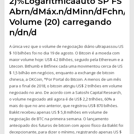
2)%Logarítmicaauto SP FS
Abrn/dMáx.n/dMinn/dFchn/d.
Volume (20) carregando
n/dn/d
A única vez que o volume de negociação diário ultrapassou US
$ 10 bilhões foi no dia 19 de agosto. O Bitcoin é a moeda com
maior volume hoje: US$ 4.2 Bilhões, seguido pela Ethereum e a
Litecoin. Bithumb e Bitfinex cada uma movimentou cerca de US
$ 1,5 bilhão em negócios, enquanto a exchange de bitcoin
chinesa, a OKCoin, *Por Portal do Bitcoin. A menos de um mês
para o final de 2018, o bitcoin atingiu US$ 2 trilhões em volume
negociado no ano. De acordo com a Satoshi Capital Research,
o volume negociado até agora é de US$ 2,2 trilhões, 60% a
mais do que no ano anterior, que registrou US$ 870 bilhões.
Bakkt recebeu apenas US $ 5,8 milhões em volume de
negociação de BTC na primeira semana. O lançamento
antecipado dos futuros de bitcoin com apoio físico da Bakkt foi
decepcionante, para dizer o mínimo, registrando apenas US $