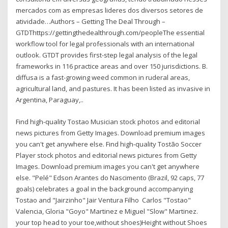
mercados com as empresas lideres dos diversos setores de
atividade…Authors – Getting The Deal Through –
GTDThttps://gettingthedealthrough.com/peopleThe essential
workflow tool for legal professionals with an international
outlook. GTDT provides first-step legal analysis of the legal
frameworks in 116 practice areas and over 150 jurisdictions. B.
diffusa is a fast-growing weed common in ruderal areas,
agricultural land, and pastures. It has been listed as invasive in
Argentina, Paraguay,..
Find high-quality Tostao Musician stock photos and editorial
news pictures from Getty Images. Download premium images
you can't get anywhere else. Find high-quality Tostão Soccer
Player stock photos and editorial news pictures from Getty
Images. Download premium images you can't get anywhere
else. "Pelé" Edson Arantes do Nascimento (Brazil, 92 caps, 77
goals) celebrates a goal in the background accompanying
Tostao and "Jairzinho" Jair Ventura Filho Carlos "Tostao"
Valencia, Gloria "Goyo" Martinez e Miguel "Slow" Martinez.
your top head to your toe,without shoes)Height without Shoes