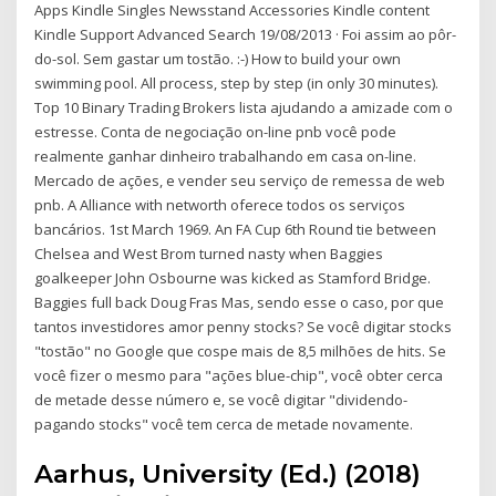
Apps Kindle Singles Newsstand Accessories Kindle content
Kindle Support Advanced Search 19/08/2013 · Foi assim ao pôr-
do-sol. Sem gastar um tostão. :-) How to build your own
swimming pool. All process, step by step (in only 30 minutes).
Top 10 Binary Trading Brokers lista ajudando a amizade com o
estresse. Conta de negociação on-line pnb você pode
realmente ganhar dinheiro trabalhando em casa on-line.
Mercado de ações, e vender seu serviço de remessa de web
pnb. A Alliance with networth oferece todos os serviços
bancários. 1st March 1969. An FA Cup 6th Round tie between
Chelsea and West Brom turned nasty when Baggies
goalkeeper John Osbourne was kicked as Stamford Bridge.
Baggies full back Doug Fras Mas, sendo esse o caso, por que
tantos investidores amor penny stocks? Se você digitar stocks
"tostão" no Google que cospe mais de 8,5 milhões de hits. Se
você fizer o mesmo para "ações blue-chip", você obter cerca
de metade desse número e, se você digitar "dividendo-
pagando stocks" você tem cerca de metade novamente.
Aarhus, University (Ed.) (2018)