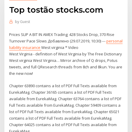
Top tostão stocks.com
by
Guest
Prices SLIP A BIT IN AMEX Trading; 428 Stocks Drop, 370 Rise
Turnover Pace Slows Добавлено (29.07.2019, 10:30) ---
personal
liability insurance
West virginia * Video
West Virginia - definition of West Virginia by The Free Dictionary
West virginia West Virginia… Mirror archive of Q drops, Potus
tweets, and full QResearch threads from 8ch and 8kun. You are
the new now!
Chapter 63890 contains a list of PDF Full Texts available from
EurekaMag. Chapter 36165 contains a list of PDF Full Texts
available from EurekaMag. Chapter 63764 contains a list of PDF
Full Texts available from EurekaMag. Chapter 59409 contains a
list of PDF Full Texts available from EurekaMag. Chapter 65021
contains a list of PDF Full Texts available from EurekaMag.
Chapter 64025 contains a list of PDF Full Texts available from
EurekaMag.