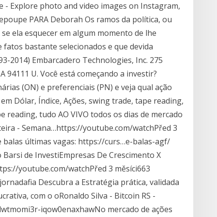
 - Explore photo and video images on Instagram,
mepoupe PARA Deborah Os ramos da política, ou
lo, se ela esquecer em algum momento de lhe
e fatos bastante selecionados e que devida
993-2014) Embarcadero Technologies, Inc. 275
CA 94111 U. Você está começando a investir?
árias (ON) e preferenciais (PN) e veja qual ação
em Dólar, Índice, Ações, swing trade, tape reading,
ape reading, tudo AO VIVO todos os dias de mercado
arteira - Semana…https://youtube.com/watchPřed 3
e balas últimas vagas: https://curs…e-balas-agf/
o Barsi de InvestiEmpresas De Crescimento X
tps://youtube.com/watchPřed 3 měsíci663
jornadafia Descubra a Estratégia prática, validada
crativa, com o oRonaldo Silva - Bitcoin RS -
clwtmomi3r-iqow0enaxhawNo mercado de ações