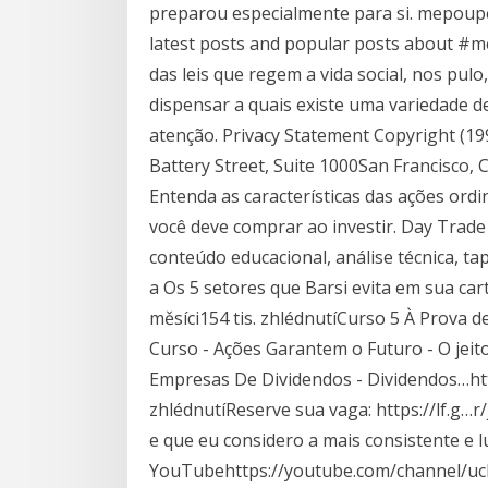
preparou especialmente para si. mepoupe
latest posts and popular posts about #
das leis que regem a vida social, nos pu
dispensar a quais existe uma variedade d
atenção. Privacy Statement Copyright (1
Battery Street, Suite 1000San Francisco, 
Entenda as características das ações ordin
você deve comprar ao investir. Day Trade 
conteúdo educacional, análise técnica, t
a Os 5 setores que Barsi evita em sua c
měsíci154 tis. zhlédnutíCurso 5 À Prova d
Curso - Ações Garantem o Futuro - O jeit
Empresas De Dividendos - Dividendos…ht
zhlédnutíReserve sua vaga: https://lf.g…r/
e que eu considero a mais consistente e lu
YouTubehttps://youtube.com/channel/u