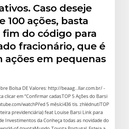
ativos. Caso deseje
 100 ações, basta
no fim do código para
do fracionário, que é
m ações em pequenas
bre Bolsa DE Valores: http://beaag…llar.com.br/ -
a clicar em “Confirmar cadasTOP 5 Ações do Barsi
utube.com/watchPřed 5 měsíci436 tis. zhlédnutíTOP
teira previdenciária) feat Louise Barsi Link para
 de Investimentos da Conheça todas as novidade do
world-of-toyotaMundo Toyota Portugal. Esteja a