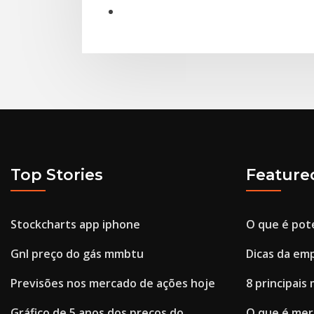
Top Stories
Feature
Stockcharts app iphone
O que é pote
Gnl preço do gás mmbtu
Dicas da em
Previsões nos mercado de ações hoje
8 principai
Gráfico de 5 anos dos preços do
O que é mer