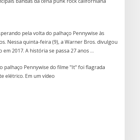
ncipais bandas da cena punk rock californiana
perando pela volta do palhaço Pennywise às
s. Nessa quinta-feira (9), a Warner Bros. divulgou
o em 2017. A história se passa 27 anos …
palhaço Pennywise do filme "It" foi flagrada
e elétrico. Em um vídeo