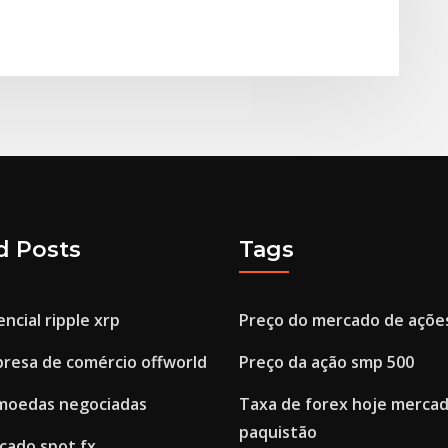
d Posts
Tags
ncial ripple xrp
Preço do mercado de ações
presa de comércio offworld
Preço da ação smp 500
s moedas negociadas
Taxa de forex hoje merca
paquistão
cado spot fx