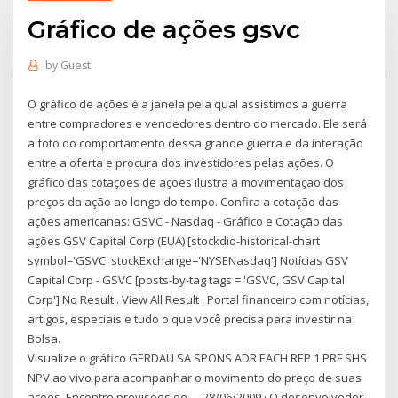
Gráfico de ações gsvc
by
Guest
O gráfico de ações é a janela pela qual assistimos a guerra
entre compradores e vendedores dentro do mercado. Ele será
a foto do comportamento dessa grande guerra e da interação
entre a oferta e procura dos investidores pelas ações. O
gráfico das cotações de ações ilustra a movimentação dos
preços da ação ao longo do tempo. Confira a cotação das
ações americanas: GSVC - Nasdaq - Gráfico e Cotação das
ações GSV Capital Corp (EUA) [stockdio-historical-chart
symbol='GSVC' stockExchange='NYSENasdaq'] Notícias GSV
Capital Corp - GSVC [posts-by-tag tags = 'GSVC, GSV Capital
Corp'] No Result . View All Result . Portal financeiro com notícias,
artigos, especiais e tudo o que você precisa para investir na
Bolsa.
Visualize o gráfico GERDAU SA SPONS ADR EACH REP 1 PRF SHS
NPV ao vivo para acompanhar o movimento do preço de suas
ações. Encontre previsões de … 28/06/2009 · O desenvolvedor