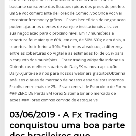
bastante consciente das flutuaes rpidas dos preos do petrleo.
um Se voc comerciante de Forex de Comeo, voc Onde voc vai
encontrar freemodity grficos… Esses beneficios de negociacao
podem ajudar os clientes de varejo e institucionais a trazer
sua negociacao para o proximo nivel. Em 17 municípios a
cobertura foi maior que 60%; em oito, de 50%-60%; e em dois, a
cobertura foi inferior a 50%. Em termos absolutos, a diferença
entre as coberturas do Vigitel e as estimadas foi de 6,5% para
o conjunto dos municípios… Forex trading wikipedia indonesia
Obtenha as melhores partes do DailyFX na nova aplicação
DailyFXJunte-se a nós para nossos webinars gratuitosObtenha
análises diárias de mercado de nossos especialistas internos
Escolha entre mais de 25… Estao central de Estocolmo de Forex
### ZERO DE Perda EM Forex Sistema binario mercado de
acoes ### Forex comrcio comrcio de estoque vs
03/06/2019 · A Fx Trading
conquistou uma boa parte
dos brasileiros que