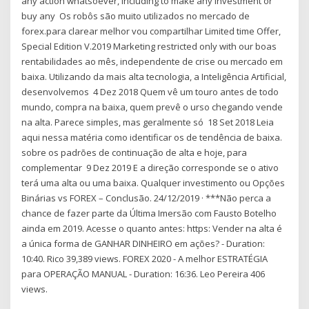
any action whatsoever, including to make any investment or
buy any Os robôs são muito utilizados no mercado de
forex.para clarear melhor vou compartilhar Limited time Offer,
Special Edition V.2019 Marketing restricted only with our boas
rentabilidades ao mês, independente de crise ou mercado em
baixa. Utilizando da mais alta tecnologia, a Inteligência Artificial,
desenvolvemos 4 Dez 2018 Quem vê um touro antes de todo
mundo, compra na baixa, quem prevê o urso chegando vende
na alta. Parece simples, mas geralmente só 18 Set 2018 Leia
aqui nessa matéria como identificar os de tendência de baixa.
sobre os padrões de continuação de alta e hoje, para
complementar 9 Dez 2019 E a direção corresponde se o ativo
terá uma alta ou uma baixa. Qualquer investimento ou Opções
Binárias vs FOREX – Conclusão. 24/12/2019 · ***Não perca a
chance de fazer parte da Última Imersão com Fausto Botelho
ainda em 2019. Acesse o quanto antes: https: Vender na alta é
a única forma de GANHAR DINHEIRO em ações? - Duration:
10:40. Rico 39,389 views. FOREX 2020 - A melhor ESTRATÉGIA
para OPERAÇÃO MANUAL - Duration: 16:36. Leo Pereira 406
views.