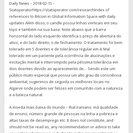
Daily News – 2018-02-15 –
Statoperatorhttps://statoperator.com/researchIndex of
references to Bitcoin in Global Information Space with daily
updates Além disso, o candle possui linhas verticais em seu
topo e também na sua base. Note abaixo que a barra
horizontal do lado esquerdo identifica o preço de abertura do
ativo, e do lado direito, o de fechamento. O tratamento foi bem
tolerado em 5 doentes e de tolerância regular em 4. Mal
tolerado em um paciente pela ocorrência de alucinações e
excitação mental e interrompido pela péssima tolerância em
dois doentes devido ao aparecimento de… Sendo este um
público muito especial que possui um alto grau de consciência
ambiental, sugerimos de seguida os melhores locais no
Algarve onde podem ser felizes em comunhão com a natureza
e a beleza natural.
A moeda mais baixa do mundo – Rial Iraniano. má qualidade
de ensino, número grande de pessoas na linha a pobreza e
altas taxas de desemprego etc. It does not constitute, and
should not be read as, any recommendation or advice to take