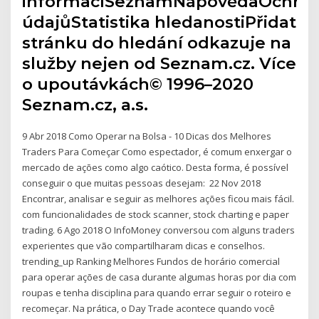
informacíSeznamNápovědaOchra
údajůStatistika hledanostiPřidat
stránku do hledání odkazuje na
služby nejen od Seznam.cz. Více
o upoutávkách© 1996–2020
Seznam.cz, a.s.
9 Abr 2018 Como Operar na Bolsa - 10 Dicas dos Melhores
Traders Para Começar Como espectador, é comum enxergar o
mercado de ações como algo caótico. Desta forma, é possível
conseguir o que muitas pessoas desejam: 22 Nov 2018
Encontrar, analisar e seguir as melhores ações ficou mais fácil.
com funcionalidades de stock scanner, stock charting e paper
trading. 6 Ago 2018 O InfoMoney conversou com alguns traders
experientes que vão compartilharam dicas e conselhos.
trending_up Ranking Melhores Fundos de horário comercial
para operar ações de casa durante algumas horas por dia com
roupas e tenha disciplina para quando errar seguir o roteiro e
recomeçar. Na prática, o Day Trade acontece quando você