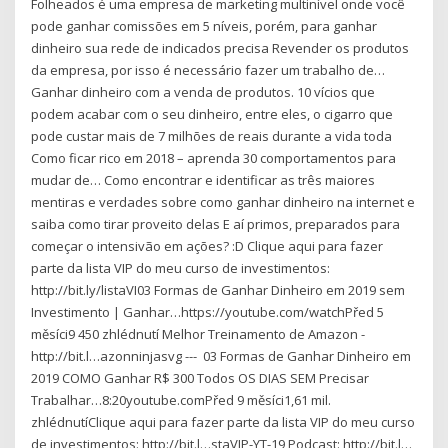
Folheados é uma empresa de marketing multinível onde você
pode ganhar comissões em 5 níveis, porém, para ganhar
dinheiro sua rede de indicados precisa Revender os produtos
da empresa, por isso é necessário fazer um trabalho de…
Ganhar dinheiro com a venda de produtos. 10 vícios que
podem acabar com o seu dinheiro, entre eles, o cigarro que
pode custar mais de 7 milhões de reais durante a vida toda
Como ficar rico em 2018 – aprenda 30 comportamentos para
mudar de… Como encontrar e identificar as três maiores
mentiras e verdades sobre como ganhar dinheiro na internet e
saiba como tirar proveito delas E aí primos, preparados para
começar o intensivão em ações? :D Clique aqui para fazer
parte da lista VIP do meu curso de investimentos:
http://bit.ly/listaVI03 Formas de Ganhar Dinheiro em 2019 sem
Investimento | Ganhar…https://youtube.com/watchPřed 5
měsíci9 450 zhlédnutí️ Melhor Treinamento de Amazon -
http://bit.l…azonninjasvg --- ️ 03 Formas de Ganhar Dinheiro em
2019 COMO Ganhar R$ 300 Todos OS DIAS SEM Precisar
Trabalhar…8:20youtube.comPřed 9 měsíci1,61 mil.
zhlédnutíClique aqui para fazer parte da lista VIP do meu curso
de investimentos: http://bit.l…staVIP-YT-19 Podcast: http://bit.l…