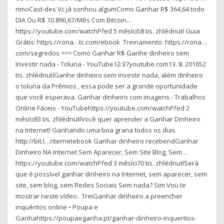
rimoCast-des Vc já sonhou algumComo Ganhar R$ 364,64 todo
DIA Ou R$ 10.890,67/Mês Com Bitcoin…
https://youtube.com/watchPřed 5 měsíci58 tis. zhlédnutí Guia
Grátis: https://rona…tc.com/ebook ️️ Treinamento: https://rona…
com/segredos === Como Ganhar R$ Ganhe dinheiro sem
Investir nada - Toluna - YouTube12:37youtube.com13. 8. 201652
tis. zhlédnutíGanhe dinheiro sem investir nada, além dinheiro
o toluna da Prêmios , essa pode ser a grande oportunidade
que você esperava. Ganhar dinheiro com imagens - Trabalhos
Online Fáceis - YouTubehttps://youtube.com/watchPřed 2
měsíci83 tis. zhlédnutíVocê quer aprender a Ganhar Dinheiro
na Internet! Ganhando uma boa grana todos os dias
http://bit.l…nternetebook Ganhar dinheiro recebendGanhar
Dinheiro NA Internet Sem Aparecer, Sem Site Blog, Sem…
https://youtube.com/watchPřed 3 měsíci70 tis. zhlédnutíSerá
que é possível ganhar dinheiro na Internet, sem aparecer, sem
site, sem blog, sem Redes Sociais Sem nada? Sim Vou te
mostrar neste vídeo. ️️ TreiGanhar dinheiro a preencher
inquéritos online • Poupa e
Ganhahttps://poupaeganha.pt/ganhar-dinheiro-inqueritos-