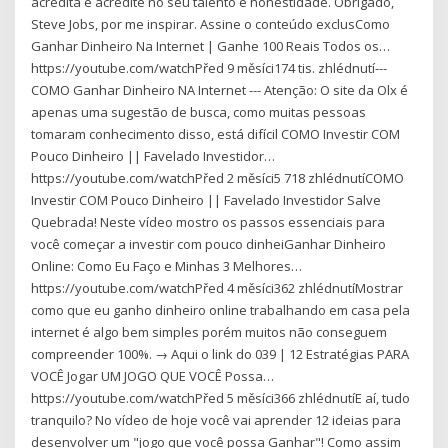
acredita e acredite no seu talento e honestidade. Obrigado,
Steve Jobs, por me inspirar. Assine o conteúdo exclusComo
Ganhar Dinheiro Na Internet | Ganhe 100 Reais Todos os…
https://youtube.com/watchPřed 9 měsíci174 tis. zhlédnutí---
COMO Ganhar Dinheiro NA Internet --- Atenção: O site da Olx é
apenas uma sugestão de busca, como muitas pessoas
tomaram conhecimento disso, está difícil COMO Investir COM
Pouco Dinheiro || Favelado Investidor…
https://youtube.com/watchPřed 2 měsíci5 718 zhlédnutíCOMO
Investir COM Pouco Dinheiro || Favelado Investidor Salve
Quebrada! Neste vídeo mostro os passos essenciais para
você começar a investir com pouco dinheiGanhar Dinheiro
Online: Como Eu Faço e Minhas 3 Melhores…
https://youtube.com/watchPřed 4 měsíci362 zhlédnutíMostrar
como que eu ganho dinheiro online trabalhando em casa pela
internet é algo bem simples porém muitos não conseguem
compreender 100%. → Aqui o link do 039 | 12 Estratégias PARA
VOCÊ Jogar UM JOGO QUE VOCÊ Possa…
https://youtube.com/watchPřed 5 měsíci366 zhlédnutíE aí, tudo
tranquilo? No vídeo de hoje você vai aprender 12 ideias para
desenvolver um "jogo que você possa Ganhar"! Como assim