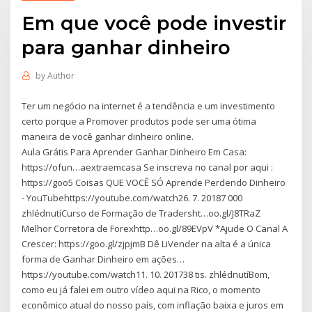
Em que você pode investir
para ganhar dinheiro
by
Author
Ter um negócio na internet é a tendência e um investimento
certo porque a Promover produtos pode ser uma ótima
maneira de você ganhar dinheiro online.
Aula Grátis Para Aprender Ganhar Dinheiro Em Casa:
https://ofun…aextraemcasa Se inscreva no canal por aqui :
https://goo5 Coisas QUE VOCÊ SÓ Aprende Perdendo Dinheiro
- YouTubehttps://youtube.com/watch26. 7. 20187 000
zhlédnutíCurso de Formação de Tradersht…oo.gl/J8TRaZ
Melhor Corretora de Forexhttp…oo.gl/89EVpV *Ajude O Canal A
Crescer: https://goo.gl/zjpjmB Dê LiVender na alta é a única
forma de Ganhar Dinheiro em ações…
https://youtube.com/watch11. 10. 201738 tis. zhlédnutíBom,
como eu já falei em outro vídeo aqui na Rico, o momento
econômico atual do nosso país, com inflação baixa e juros em