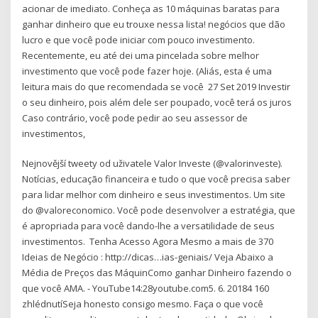
acionar de imediato. Conheça as 10 máquinas baratas para
ganhar dinheiro que eu trouxe nessa lista! negócios que dão
lucro e que você pode iniciar com pouco investimento.
Recentemente, eu até dei uma pincelada sobre melhor
investimento que você pode fazer hoje. (Aliás, esta é uma
leitura mais do que recomendada se você 27 Set 2019 Investir
o seu dinheiro, pois além dele ser poupado, você terá os juros
Caso contrário, você pode pedir ao seu assessor de
investimentos,
Nejnovější tweety od uživatele Valor Investe (@valorinveste).
Notícias, educação financeira e tudo o que você precisa saber
para lidar melhor com dinheiro e seus investimentos. Um site
do @valoreconomico. Você pode desenvolver a estratégia, que
é apropriada para você dando-lhe a versatilidade de seus
investimentos. ️️ Tenha Acesso Agora Mesmo a mais de 370
Ideias de Negócio : http://dicas…ias-geniais/ Veja Abaixo a
Média de Preços das MáquinComo ganhar Dinheiro fazendo o
que você AMA. - YouTube14:28youtube.com5. 6. 20184 160
zhlédnutíSeja honesto consigo mesmo. Faça o que você