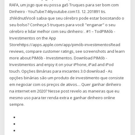
RAFA, um jogo que eu possa ga5 Truques para ser bom com
Dinheiro - YouTube7:46youtube.com13. 12. 201891 tis.
zhlédnutíVocê sabia que seu cérebro pode estar boicotando o
seu bolso? Conheça 5 truques para você "enganar" o seu
cérebro e lidar melhor com seu dinheiro: . #1 – Tod‎PIMób -
Investimentos on the App
Storehttps://apps.apple.com/app/pimób-investimentos‎Read
reviews, compare customer ratings, see screenshots and learn
more about PIMób - Investimentos. Download PIMób -
Investimentos and enjoy it on your iPhone, iPad and iPod
touch. Opções Binárias para iniciantes 3.0 download - As
opções binárias são um produto de investimento que consiste
em negociar com os preços de ativos… Quer ganhar dinheiro
na internet em 2020? Nesse post revelo as maneiras que eu
mesmo uso para ter renda extra e ganhar dinheiro online
sempre.