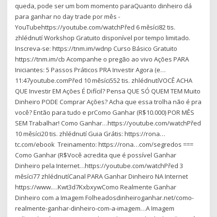
queda, pode ser um bom momento paraQuanto dinheiro dá
para ganhar no day trade por mês -
YouTubehttps://youtube.com/watchPřed 6 měsíci82 tis.
zhlédnutí Workshop Gratuito disponível por tempo limitado.
Inscreva-se: https://tnm.im/wdnp Curso Básico Gratuito
https://tnm.im/cb Acompanhe o pregão ao vivo Ações PARA
Iniciantes: 5 Passos Práticos PRA Investir Agora (e…
11:47youtube.comPřed 10 měsíci552 tis. zhlédnutíVOCÊ ACHA
QUE Investir EM Ações É Difícil? Pensa QUE SÓ QUEM TEM Muito
Dinheiro PODE Comprar Ações? Acha que essa trolha não é pra
você? Então para tudo e prComo Ganhar (R$10.000) POR MÊS
SEM Trabalhar! Como Ganhar…https://youtube.com/watchPřed
10 měsíci20 tis. zhlédnutí Guia Grátis: https://rona…
tc.com/ebook ️️ Treinamento: https://rona…com/segredos ===
Como Ganhar (R$Você acredita que é possível Ganhar
Dinheiro pela Internet…https://youtube.com/watchPřed 3
měsíci77 zhlédnutíCanal PARA Ganhar Dinheiro NA Internet
https://www.…Kwt3d7KxbxywComo Realmente Ganhar
Dinheiro com a Imagem Folheadosdinheiroganhar.net/como-
realmente-ganhar-dinheiro-com-a-imagem…A Imagem