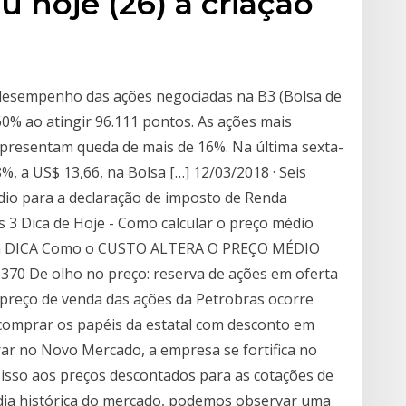
u hoje (26) a criação
e desempenho das ações negociadas na B3 (Bolsa de
60% ao atingir 96.111 pontos. As ações mais
presentam queda de mais de 16%. Na última sexta-
%, a US$ 13,66, na Bolsa […] 12/03/2018 · Seis
dio para a declaração de imposto de Renda
s 3 Dica de Hoje - Como calcular o preço médio
om DICA Como o CUSTO ALTERA O PREÇO MÉDIO
5,370 De olho no preço: reserva de ações em oferta
 preço de venda das ações da Petrobras ocorre
comprar os papéis da estatal com desconto em
rar no Novo Mercado, a empresa se fortifica no
o isso aos preços descontados para as cotações de
dia histórica do mercado, podemos observar uma