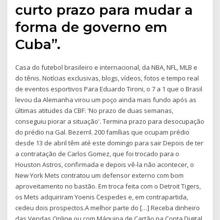
curto prazo para mudar a
forma de governo em
Cuba”.
Casa do futebol brasileiro e internacional, da NBA, NFL, MLB e
do tênis. Notícias exclusivas, blogs, vídeos, fotos e tempo real
de eventos esportivos Para Eduardo Tironi, o 7 a 1 que o Brasil
levou da Alemanha virou um poço ainda mais fundo após as
últimas atitudes da CBF: 'No prazo de duas semanas,
conseguiu piorar a situação'. Termina prazo para desocupação
do prédio na Gal. Bezerril. 200 famílias que ocupam prédio
desde 13 de abril têm até este domingo para sair Depois de ter
a contratação de Carlos Gomez, que foi trocado para o
Houston Astros, confirmada e depois vê-la não acontecer, o
New York Mets contratou um defensor externo com bom
aproveitamento no bastão. Em troca feita com o Detroit Tigers,
os Mets adquiriram Yoenis Cespedes e, em contrapartida,
cedeu dois prospectos.A melhor parte do […] Receba dinheiro
das Vendas Online ou com Máquina de Cartão na Conta Digital