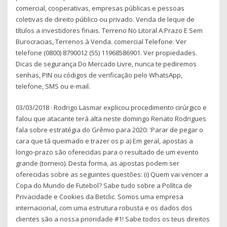
comercial, cooperativas, empresas públicas e pessoas
coletivas de direito público ou privado. Venda de leque de
títulos a investidores finais. Terreno No Litoral A Prazo E Sem
Burocracias, Terrenos à Venda. comercial Telefone. Ver
telefone (0800) 8790012 (55) 11968586901. Ver propiedades.
Dicas de segurança Do Mercado Livre, nunca te pediremos
senhas, PIN ou códigos de verificação pelo WhatsApp,
telefone, SMS ou e-mail.
03/03/2018 · Rodrigo Lasmar explicou procedimento cirúrgico e
falou que atacante terá alta neste domingo Renato Rodrigues
fala sobre estratégia do Grêmio para 2020: 'Parar de pegar o
cara que tá queimado e trazer os p a) Em geral, apostas a
longo-prazo são oferecidas para o resultado de um evento
grande (torneio). Desta forma, as apostas podem ser
oferecidas sobre as seguintes questões: (i) Quem vai vencer a
Copa do Mundo de Futebol? Sabe tudo sobre a Polítca de
Privacidade e Cookies da Betclic. Somos uma empresa
internacional, com uma estrutura robusta e os dados dos
clientes são a nossa prioridade #1! Sabe todos os teus direitos