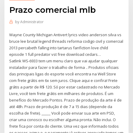
Prazo comercial mlb
by
Administrator
Wayne County Michigan Antivert lyrics video anderson silva vs
bruce lee brutal legend threads reforma codigo civil y comercial
2013 percabeth falling into tartarus fanfiction love child
episode 1 full predator vst free download cedars…
Satlink WS-6933 tem um menu claro que vai ajudar qualquer
instalador para fazer o trabalho de forma .. Produtos oficiais
das principais ligas do esporte você encontra na Well Store
com frete grátis em 6x sem juros. Clique aqui e confira! Frete
grátis a partir de R$ 120. Só por estar cadastrado no Mercado
Livre, você tem frete grátis em milhares de produtos. É um
benefício do Mercado Pontos. Prazo de produção da arte é de
até 48h. Prazo de produção é de 7 a 15 dias (depende da
escolha de frete). _____ Você pode enviar sua arte em PSD,
criar uma conosco ou escolher alguma pronta. Não inclui. O
frete fica por conta do cliente. Uma vez que informado todos
os passos acima e, o pagamento já estiver aprovado temos um