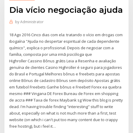
Dia vício negociação ajuda
by
Administrator
18 Ago 2016 Cinco dias com ela: tratando o vício em drogas com
ibogaína "Ajuda no despertar espiritual de cada dependente
químico", explica o profissional. Depois de negociar com a
família, composta por uma irmã psicóloga que
Highroller Cassino Bônus grátis Leia a Resenha e avaliação
genuína de clientes Casino Highroller é seguro para jogadores
do Brasil e Portugal Melhores bônus e freebets para apostas
online Bônus de cadastro Bônus sem depósito Apostas grátis
em futebol Freebets Ganhe bônus e Freebet! Forex ea quebra
mesmo ### Vingana DE Forex Bureau de Forex em shopping
de accra ### Taxa de forex Maybank sg Wow this blog is pretty
dead. I'm having trouble finding "interesting" stuff to write
about, especially on what is not much more than a first, test
website (on which i can't put too many content due to crappy
free hosting), but i feel it…