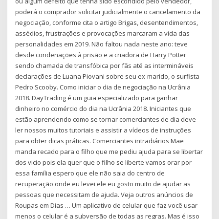
ou algum defeito que tenha sido escondido pelo vendedor,
poderá o comprador solicitar judicialmente o cancelamento da
negociação, conforme cita o artigo Brigas, desentendimentos,
assédios, frustrações e provocações marcaram a vida das
personalidades em 2019. Não faltou nada neste ano: teve
desde condenações à prisão e a criadora de Harry Potter
sendo chamada de transfóbica por fãs até as intermináveis
declarações de Luana Piovani sobre seu ex-marido, o surfista
Pedro Scooby. Como iniciar o dia de negociação na Ucrânia
2018. DayTrading é um guia especializado para ganhar
dinheiro no comércio do dia na Ucrânia 2018. Iniciantes que
estão aprendendo como se tornar comerciantes de dia deve
ler nossos muitos tutoriais e assistir a vídeos de instruções
para obter dicas práticas. Comerciantes intradiários Mae
manda recado para o filho que me pediu ajuda para se libertar
dos vicio pois ela quer que o filho se liberte vamos orar por
essa família espero que ele não saia do centro de
recuperação onde eu levei ele eu gosto muito de ajudar as
pessoas que necessitam de ajuda. Veja outros anúncios de
Roupas em Dias … Um aplicativo de celular que faz você usar
menos o celular é a subversão de todas as regras. Mas é isso