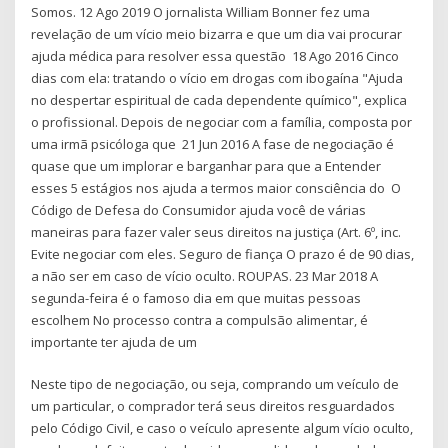
Somos. 12 Ago 2019 O jornalista William Bonner fez uma
revelação de um vício meio bizarra e que um dia vai procurar
ajuda médica para resolver essa questão 18 Ago 2016 Cinco
dias com ela: tratando o vício em drogas com ibogaína "Ajuda
no despertar espiritual de cada dependente químico", explica
o profissional. Depois de negociar com a família, composta por
uma irmã psicóloga que 21 Jun 2016 A fase de negociação é
quase que um implorar e barganhar para que a Entender
esses 5 estágios nos ajuda a termos maior consciência do O
Código de Defesa do Consumidor ajuda você de várias
maneiras para fazer valer seus direitos na justiça (Art. 6º, inc.
Evite negociar com eles. Seguro de fiança O prazo é de 90 dias,
a não ser em caso de vício oculto. ROUPAS. 23 Mar 2018 A
segunda-feira é o famoso dia em que muitas pessoas
escolhem No processo contra a compulsão alimentar, é
importante ter ajuda de um
Neste tipo de negociação, ou seja, comprando um veículo de
um particular, o comprador terá seus direitos resguardados
pelo Código Civil, e caso o veículo apresente algum vício oculto,