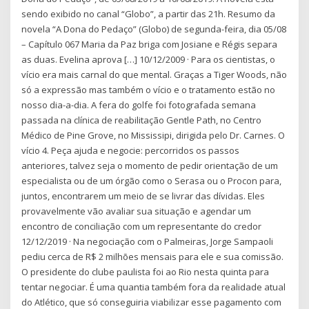
sendo exibido no canal “Globo”, a partir das 21h. Resumo da
novela “A Dona do Pedaço” (Globo) de segunda-feira, dia 05/08
– Capítulo 067 Maria da Paz briga com Josiane e Régis separa
as duas. Evelina aprova […] 10/12/2009 · Para os cientistas, o
vício era mais carnal do que mental. Graças a Tiger Woods, não
só a expressão mas também o vício e o tratamento estão no
nosso dia-a-dia. A fera do golfe foi fotografada semana
passada na clínica de reabilitação Gentle Path, no Centro
Médico de Pine Grove, no Mississipi, dirigida pelo Dr. Carnes. O
vício 4. Peça ajuda e negocie: percorridos os passos
anteriores, talvez seja o momento de pedir orientação de um
especialista ou de um órgão como o Serasa ou o Procon para,
juntos, encontrarem um meio de se livrar das dívidas. Eles
provavelmente vão avaliar sua situação e agendar um
encontro de conciliação com um representante do credor
12/12/2019 · Na negociação com o Palmeiras, Jorge Sampaoli
pediu cerca de R$ 2 milhões mensais para ele e sua comissão.
O presidente do clube paulista foi ao Rio nesta quinta para
tentar negociar. É uma quantia também fora da realidade atual
do Atlético, que só conseguiria viabilizar esse pagamento com