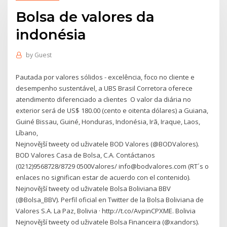
Bolsa de valores da
indonésia
by
Guest
Pautada por valores sólidos - excelência, foco no cliente e
desempenho sustentável, a UBS Brasil Corretora oferece
atendimento diferenciado a clientes O valor da diária no
exterior será de US$ 180.00 (cento e oitenta dólares) a Guiana,
Guiné Bissau, Guiné, Honduras, Indonésia, Irã, Iraque, Laos,
Líbano,
Nejnovější tweety od uživatele BOD Valores (@BODValores).
BOD Valores Casa de Bolsa, C.A. Contáctanos
(0212)9568728/8729 0500Valores/ info@bodvalores.com (RT´s o
enlaces no significan estar de acuerdo con el contenido).
Nejnovější tweety od uživatele Bolsa Boliviana BBV
(@Bolsa_BBV). Perfil oficial en Twitter de la Bolsa Boliviana de
Valores S.A. La Paz, Bolivia · http://t.co/AvpinCPXME. Bolivia
Nejnovější tweety od uživatele Bolsa Financeira (@xandors).