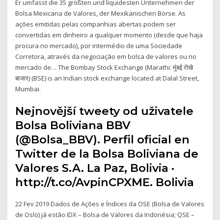
Er umfasst die 35 größten und liquidesten Unternehmen der
Bolsa Mexicana de Valores, der Mexikanischen Börse. As
ações emitidas pelas companhias abertas podem ser
convertidas em dinheiro a qualquer momento (desde que haja
procura no mercado), por intermédio de uma Sociedade
Corretora, através da negociação em bolsa de valores ou no
mercado de… The Bombay Stock Exchange (Marathi: मुंबई रोखे
बाजार) (BSE) is an Indian stock exchange located at Dalal Street,
Mumbai.
Nejnovější tweety od uživatele
Bolsa Boliviana BBV
(@Bolsa_BBV). Perfil oficial en
Twitter de la Bolsa Boliviana de
Valores S.A. La Paz, Bolivia ·
http://t.co/AvpinCPXME. Bolivia
22 Fev 2019 Dados de Ações e Índices da OSE (Bolsa de Valores
de Oslo) já estão IDX – Bolsa de Valores da Indonésia; QSE –