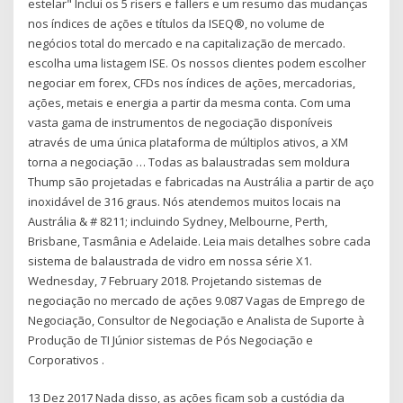
estelar" Inclui os 5 risers e fallers e um resumo das mudanças
nos índices de ações e títulos da ISEQ®, no volume de
negócios total do mercado e na capitalização de mercado.
escolha uma listagem ISE. Os nossos clientes podem escolher
negociar em forex, CFDs nos índices de ações, mercadorias,
ações, metais e energia a partir da mesma conta. Com uma
vasta gama de instrumentos de negociação disponíveis
através de uma única plataforma de múltiplos ativos, a XM
torna a negociação … Todas as balaustradas sem moldura
Thump são projetadas e fabricadas na Austrália a partir de aço
inoxidável de 316 graus. Nós atendemos muitos locais na
Austrália & # 8211; incluindo Sydney, Melbourne, Perth,
Brisbane, Tasmânia e Adelaide. Leia mais detalhes sobre cada
sistema de balaustrada de vidro em nossa série X1.
Wednesday, 7 February 2018. Projetando sistemas de
negociação no mercado de ações 9.087 Vagas de Emprego de
Negociação, Consultor de Negociação e Analista de Suporte à
Produção de TI Júnior sistemas de Pós Negociação e
Corporativos .
13 Dez 2017 Nada disso, as ações ficam sob a custódia da