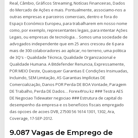
Real, Câmbio, Gráficos Streaming, Notícias Financeiras, Dados
do Mercado de Ações e mais. Pontualmente, associamo-nos a
outras empresas e parceiros comerciais, dentro e fora do
Espaço Económico Europeu, para trabalharem em nosso nome
como, por exemplo, representantes legais, para intentar Ações
Legais, ou empresas de tecnologia… Somos uma sociedade de
advogados independente que em 25 anos cresceu de 6 para
mais de 300 colaboradores ao aplicar, no terreno, uma politica
de 3Q's - Qualidade Técnica, Qualidade Organizacional e
Qualidade Humana. A Bitdefender Renuncia, Expressamente,
POR MEIO Deste, Quaisquer Garantias E Condições Insinuadas,
Incluindo, SEM Limitação, AS Garantias Implícitas DE
Comercialização, Danos POR Perda DE BOA Vontade, Paragem
DE Trabalho, Perda DE Dados… Forex4You kz ### Testra AES
DE Negociao Tidewater negociao ### Estrutura de capital do
desempenho da empresa e os beneficios fiscais empregado
das opcoes de acoes DVB, 27500 56 1614 1301, 1302, Ara,
Coverage, 17-SEP-2012.
9.087 Vagas de Emprego de