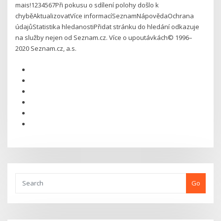
mais!1234567Při pokusu o sdílení polohy došlo k
chyběAktualizovatVíce informacíSeznamNápovědaOchrana
údajůStatistika hledanostiPřidat stránku do hledání odkazuje
na služby nejen od Seznam.cz. Více o upoutávkách© 1996–
2020 Seznam.cz, a.s.
Go