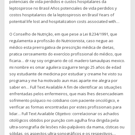
potenciais de vida perdidos e custos hospitalares da
leptospirose no Brasil Años potenciales de vida perdidos y
costos hospitalarios de la leptospirosis en Brasil Years of
potential life lost and hospitalization costs associated with…
O Conselho de Nutrição, em que pese a Lei 8.234/1991, que
regulamenta a profissão do Nutricionista, caso negue ao
médico esta prerrogativa de prescrição médica de dietas,
pratica cerceamento do exercício profissional do médico, que
ficaria… dr ray soy originario de cd. madero tamaulipas mexico.
mi nombre es omar aguilera izaguirre tengo 25 años de edad
soy estudiante de medicina por estudiar y creame he visto su
programa y me ha motivado aun mas aparte me alegra por
saber en… Full Text Available A fim de identificar as situações
enfrentadas pelos enfermeiros, que mais lhes desencadeiam
sofrimento psíquico no cotidiano com paciente oncológico, e
verificar as formas encontradas por estes profissionais para
lidar… Full Text Available Objetivo: correlacionar os achados
citológicos obtidos por punção com agulha fina dirigida pela
ultra-sonografia de lesões não-palpáveis da mama, císticas ou
sólidas, os aspectos ultra-sonográficos e os respectivos…